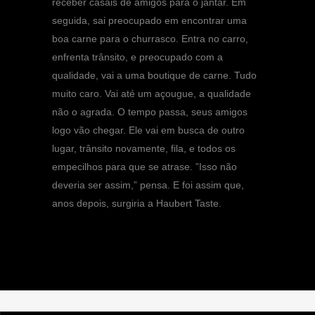
receber casais de amigos para o jantar. Em
seguida, sai preocupado em encontrar uma
boa carne para o churrasco. Entra no carro,
enfrenta trânsito, e preocupado com a
qualidade, vai a uma boutique de carne. Tudo
muito caro. Vai até um açougue, a qualidade
não o agrada. O tempo passa, seus amigos
logo vão chegar. Ele vai em busca de outro
lugar, trânsito novamente, fila, e todos os
empecilhos para que se atrase. ”Isso não
deveria ser assim,” pensa. E foi assim que,
anos depois, surgiria a Haubert Taste.