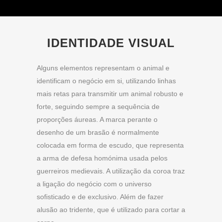
IDENTIDADE VISUAL
Alguns elementos representam o animal e
identificam o negócio em si, utilizando linhas
mais retas para transmitir um animal robusto e
forte, seguindo sempre a sequência de
proporções áureas. A marca perante o
desenho de um brasão é normalmente
colocada em forma de escudo, que representa
a arma de defesa homónima usada pelos
guerreiros medievais. A utilização da coroa traz
a ligação do negócio com o universo
sofisticado e de exclusivo. Além de fazer
alusão ao tridente, que é utilizado para cortar a